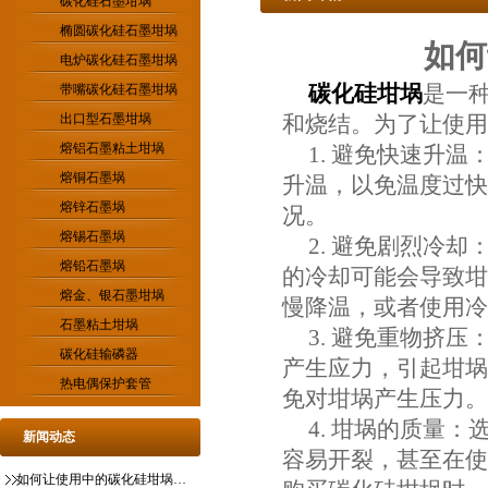
碳化硅石墨坩埚
椭圆碳化硅石墨坩埚
如何
电炉碳化硅石墨坩埚
碳化硅坩埚
是一
带嘴碳化硅石墨坩埚
出口型石墨坩埚
和烧结。为了让使用
熔铝石墨粘土坩埚
1. 避免快速升
熔铜石墨埚
升温，以免温度过快
熔锌石墨埚
况。
熔锡石墨埚
2. 避免剧烈冷
熔铅石墨埚
的冷却可能会导致坩
熔金、银石墨坩埚
慢降温，或者使用冷
石墨粘土坩埚
3. 避免重物挤
碳化硅输磷器
产生应力，引起坩埚
热电偶保护套管
免对坩埚产生压力。
4. 坩埚的质量
新闻动态
容易开裂，甚至在使
如何让使用中的碳化硅坩埚更稳定