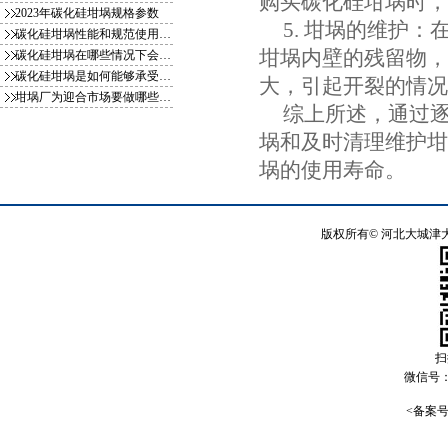
购买碳化硅坩埚时，
2023年碳化硅坩埚规格参数
5. 坩埚的维护
碳化硅坩埚性能和规范使用方式你知
坩埚内壁的残留物，
碳化硅坩埚在哪些情况下会影响使用
碳化硅坩埚是如何能够承受一千多度
大，引起开裂的情况
坩埚厂为迎合市场要做哪些变化
综上所述，通过
埚和及时清理维护坩
埚的使用寿命。
版权所有©
河北大城津
扫
微信号
<备案